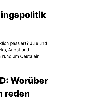
ingspolitik
lich passiert? Jule und
cks, Angst und
n rund um Ceuta ein.
SD: Worüber
h reden