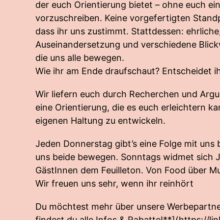
der euch Orientierung bietet – ohne euch e
vorzuschreiben. Keine vorgefertigten Stand
dass ihr uns zustimmt. Stattdessen: ehrliche,
Auseinandersetzung und verschiedene Blick
die uns alle bewegen.
Wie ihr am Ende draufschaut? Entscheidet ih
Wir liefern euch durch Recherchen und Ar
eine Orientierung, die es euch erleichtern kan
eigenen Haltung zu entwickeln.
Jeden Donnerstag gibt’s eine Folge mit uns
uns beide bewegen. Sonntags widmet sich Ju
GästInnen dem Feuilleton. Von Food über Mut
Wir freuen uns sehr, wenn ihr reinhört
Du möchtest mehr über unsere Werbepartner
findest du alle Infos & Rabatte!**](
https://li