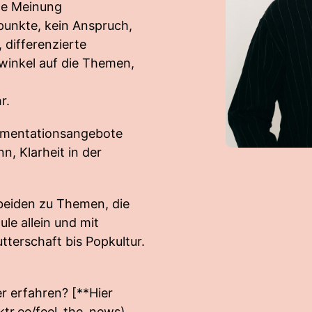
ine Meinung
punkte, kein Anspruch,
 differenzierte
winkel auf die Themen,
r.
gumentationsangebote
n, Klarheit in der
 beiden zu Themen, die
le allein und mit
terschaft bis Popkultur.
 erfahren? [**Hier
nktr.ee/feel_the_news
)