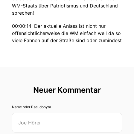
WM-Staats über Patriotismus und Deutschland
sprechen!
00:00:14: Der aktuelle Anlass ist nicht nur
offensichtlicherweise die WM einfach weil da so
viele Fahnen auf der Straße sind oder zumindest
waren.
00:00:23: auch darüber können wir diskutieren
dass man immer irgendwie denkt ich muss mich
jetzt dazu verhalten in aller Munde und offenbar
auch in aller Herzen ist.
Neuer Kommentar
00:00:31: Auf der einen Seite, auf der anderen
Seite sind wir im geopolitisch verworfenen XXI
Name oder Pseudonym
Jahrhundert wo irgendwas zwischen Krieg in
Europa Globalisierung plötzlich feindliche
amerikanische Aktivitäten gegen die EU ja
irgendetwas machen mit dem Gefühl wie