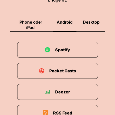
Endgerät.
00:01:59: Ich hab mir angesehen, in welcher
Gruppe Deutschland spielt.
iPhone oder
Android
Desktop
iPad
00:02:02: Leute, das ist ein normaler Vorgang
für viele Menschen.
00:02:05: Für mich ist es kein normaler vorgang.
Spotify
00:02:07: Ich habe mich da reingefuchst in
dieses Turnier, sag' ich mal und... ...ich bin
gerade überrascht!
Pocket Casts
00:02:15: In Berlin sehe ich nahezu keine
Fähnchen- und irgendwelche Kühlerhauben
Deezer
Deutschlands flacken.
00:02:23: Autoverschönerung, so diese
flappernden kleinen Fähnchen die wenn man
RSS Feed